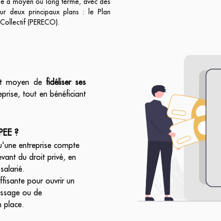
gne à moyen ou long terme, avec des
ur deux principaux plans : le Plan
 Collectif (PERECO).
lent moyen de
fidéliser ses
eprise, tout en bénéficiant
PEE ?
u'une entreprise compte
evant du droit privé, en
salarié.
ffisante pour ouvrir un
tissage ou de
n place.