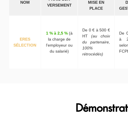
NOM
MISE EN
VERSEMENT
PLACE
GES
De 0 € à 500 €
1 % à 2,5 %
(à
De 
HT
(au choix
ERES
la charge de
à 
du partenaire,
SÉLECTION
l'employeur ou
selo
100%
du salarié)
FCP
rétrocédés)
Démonstrati