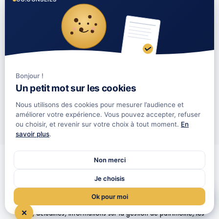
Pourquoi investir dans le GFI ?
Quelle est la durée d'investissement ?
Comment suis-je informé de l'évolution de mon
Bonjour !
investissement ?
Un petit mot sur les cookies
Vais-je toucher des revenus chaque année ?
Nous utilisons des cookies pour mesurer l’audience et
améliorer votre expérience. Vous pouvez accepter, refuser
ou choisir, et revenir sur votre choix à tout moment.
En
savoir plus
.
Non merci
Les dernières actualités CO
Je choisis
Conseils
Ok pour moi
Plus d’informations sur les forêts ?
✕
News, actualités, informations sur la gestion de patrimoine, les