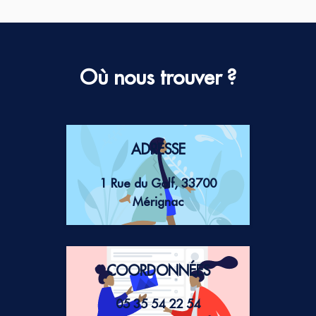
Où nous trouver ?
ADRESSE
1 Rue du Golf, 33700
Mérignac
COORDONNÉES
05 35 54 22 54