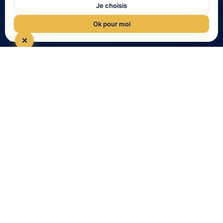
Je choisis
CO CONSEILS
QUI SOMMES-NOUS ?
Ok pour moi
Prendre rendez-vous en ligne
1 rue du Golf 33 700
Histoire et valeurs
✕
MERIGNAC
Notre équipe
Tél : 05 35 54 22 54
Nos partenaires
Notre méthode
Nos tarifs immobilier
LIENS UTILES
Informations complémentaires
Mentions légales
Politique de confidentialité
Contact
Gestion de patrimoine Bordeaux