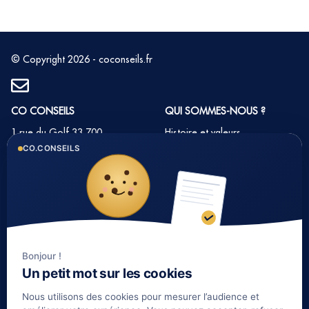
© Copyright 2026 - coconseils.fr
CO CONSEILS
QUI SOMMES-NOUS ?
1 rue du Golf 33 700
Histoire et valeurs
MERIGNAC
CO.CONSEILS
Notre équipe
Tél : 05 35 54 22 54
Nos partenaires
Notre méthode
Nos tarifs immobilier
Bonjour !
LIENS UTILES
Un petit mot sur les cookies
Informations complémentaires
Nous utilisons des cookies pour mesurer l’audience et
Mentions légales