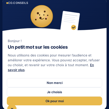
CO.CONSEILS
1 rue du Golf 33 700
Histoire et valeurs
MERIGNAC
Notre équipe
Tél : 05 35 54 22 54
Nos partenaires
Notre méthode
Nos tarifs immobilier
Bonjour !
Un petit mot sur les cookies
LIENS UTILES
Nous utilisons des cookies pour mesurer l’audience et
Informations complémentaires
améliorer votre expérience. Vous pouvez accepter, refuser
ou choisir, et revenir sur votre choix à tout moment.
En
Mentions légales
savoir plus
.
Contact
Gestion de patrimoine Bordeaux
Non merci
Notre indépendance
Je choisis
Gestion de patrimoine La Réunion
Ok pour moi