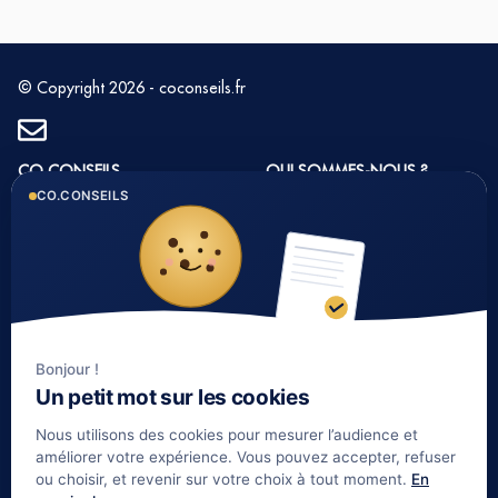
© Copyright 2026 - coconseils.fr
CO CONSEILS
QUI SOMMES-NOUS ?
CO.CONSEILS
1 rue du Golf 33 700
Histoire et valeurs
MERIGNAC
Notre équipe
Tél : 05 35 54 22 54
Nos partenaires
Notre méthode
Nos tarifs immobilier
Bonjour !
Un petit mot sur les cookies
LIENS UTILES
Nous utilisons des cookies pour mesurer l’audience et
Informations complémentaires
améliorer votre expérience. Vous pouvez accepter, refuser
ou choisir, et revenir sur votre choix à tout moment.
En
Mentions légales