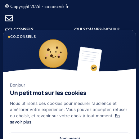
© Copyright 2026 - coconseils.fr
CO CONSEILS
QUI SOMMES-NOUS ?
CO.CONSEILS
1 rue du Golf 33 700
Histoire et valeurs
MERIGNAC
Notre équipe
Tél : 05 35 54 22 54
Nos partenaires
Notre méthode
Nos tarifs immobilier
Bonjour !
Un petit mot sur les cookies
LIENS UTILES
Nous utilisons des cookies pour mesurer l’audience et
Informations complémentaires
améliorer votre expérience. Vous pouvez accepter, refuser
ou choisir, et revenir sur votre choix à tout moment.
En
Mentions légales
savoir plus
.
Contact
Gestion de patrimoine Bordeaux
Non merci