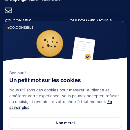
CO CONSEILS
QUI SOMMES-NOUS ?
CO.CONSEILS
1 rue du Golf 33 700
Histoire et valeurs
MERIGNAC
Notre équipe
Tél : 05 35 54 22 54
Nos partenaires
Notre méthode
Nos tarifs immobilier
Bonjour !
Un petit mot sur les cookies
LIENS UTILES
Nous utilisons des cookies pour mesurer l’audience et
Informations complémentaires
améliorer votre expérience. Vous pouvez accepter, refuser
ou choisir, et revenir sur votre choix à tout moment.
En
Mentions légales
savoir plus
.
Contact
Gestion de patrimoine Bordeaux
Non merci