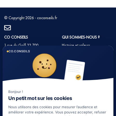
© Copyright 2026 - coconseils.fr
CO CONSEILS
QUI SOMMES-NOUS ?
1 rue du Golf 33 700
Histoire et valeurs
MERIGNAC
CO.CONSEILS
Notre équipe
Tél : 05 35 54 22 54
Nos partenaires
Notre méthode
Nos tarifs immobilier
Bonjour !
LIENS UTILES
Un petit mot sur les cookies
Informations complémentaires
Nous utilisons des cookies pour mesurer l’audience et
Mentions légales
améliorer votre expérience. Vous pouvez accepter, refuser