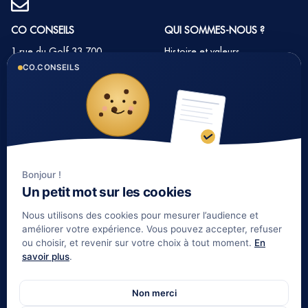
CO CONSEILS
QUI SOMMES-NOUS ?
1 rue du Golf 33 700
Histoire et valeurs
MERIGNAC
CO.CONSEILS
Notre équipe
Tél : 05 35 54 22 54
Nos partenaires
Notre méthode
Nos tarifs immobilier
Bonjour !
LIENS UTILES
Un petit mot sur les cookies
Informations complémentaires
Nous utilisons des cookies pour mesurer l’audience et
Mentions légales
améliorer votre expérience. Vous pouvez accepter, refuser
ou choisir, et revenir sur votre choix à tout moment.
En
Politique de confidentialité
savoir plus
.
Contact
Gestion de patrimoine Bordeaux
Non merci