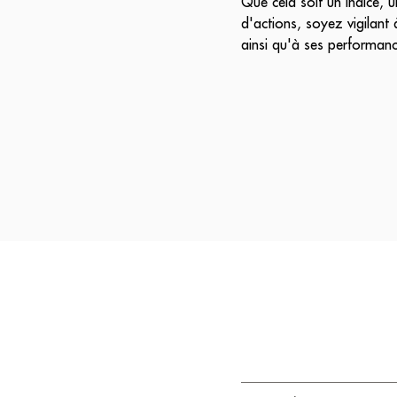
Que cela soit un indice, u
d'actions, soyez vigilant 
ainsi qu'à ses performan