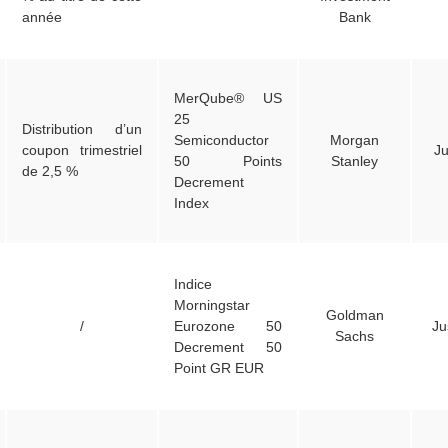
année
Bank
MerQube® US
25
Distribution d’un
Semiconductor
Morgan
coupon trimestriel
Ju
50 Points
Stanley
de 2,5 %
Decrement
Index
Indice
Morningstar
Goldman
/
Eurozone 50
Ju
Sachs
Decrement 50
Point GR EUR