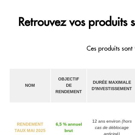
Retrouvez vos produits st
Ces produits sont
OBJECTIF
DURÉE MAXIMALE
NOM
DE
D'INVESTISSEMENT
RENDEMENT
12 ans environ
(hors
RENDEMENT
6,5 % annuel
cas de déblocage
TAUX MAI 2025
brut
anticipé)