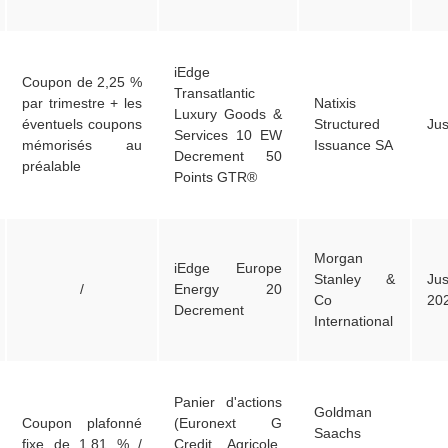
iEdge
Coupon de 2,25 %
Transatlantic
par trimestre + les
Natixis
Luxury Goods &
éventuels coupons
Structured
Ju
Services 10 EW
mémorisés au
Issuance SA
Decrement 50
préalable
Points GTR®
Morgan
iEdge Europe
Stanley &
Ju
/
Energy 20
Co
20
Decrement
International
Panier d'actions
Goldman
Coupon plafonné
(Euronext G
Saachs
fixe de 1,81 % /
Credit Agricole,