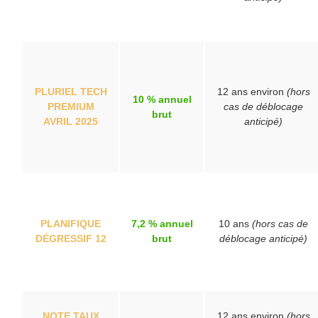
PLURIEL TECH
12 ans environ
(hors
10 % annuel
PREMIUM
cas de déblocage
brut
AVRIL 2025
anticipé)
PLANIFIQUE
7,2 % annuel
10 ans
(hors cas de
DÉGRESSIF 12
brut
déblocage anticipé)
NOTE TAUX
12 ans environ
(hors