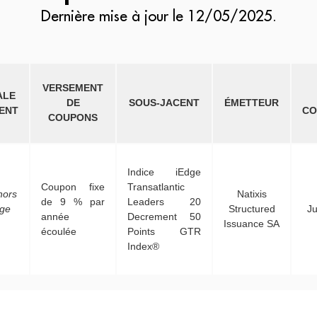
Dernière mise à jour le 12/05/2025.
VERSEMENT
ALE
DE
SOUS-JACENT
ÉMETTEUR
MENT
CO
COUPONS
Indice iEdge
Coupon fixe
Transatlantic
hors
Natixis
de 9 % par
Leaders 20
age
Structured
Ju
année
Decrement 50
Issuance SA
écoulée
Points GTR
Index®