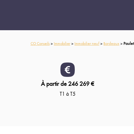
CO Conseils
>
Immobilier
>
Immobilier neuf
>
Bordeaux
>
Paulet
À partir de 246 269 €
T1 à T5