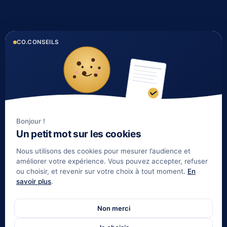
© Copyright 2026 - coconseils.fr
CO.CONSEILS
CO CONSEILS
QUI SOMMES-NOUS ?
1 rue du Golf 33 700
Histoire et valeurs
MERIGNAC
Notre équipe
Bonjour !
Tél : 05 35 54 22 54
Nos partenaires
Un petit mot sur les cookies
Notre méthode
Nous utilisons des cookies pour mesurer l’audience et
Nos tarifs immobilier
améliorer votre expérience. Vous pouvez accepter, refuser
ou choisir, et revenir sur votre choix à tout moment.
En
savoir plus
.
LIENS UTILES
Informations complémentaires
Non merci
Mentions légales