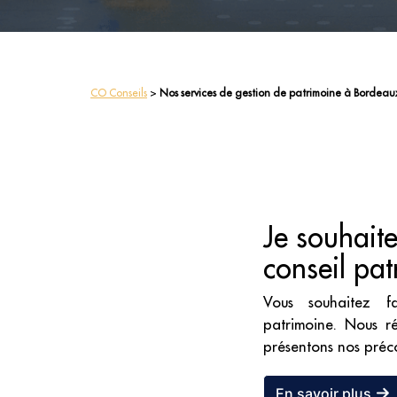
CO Conseils
>
Nos services de gestion de patrimoine à Bordea
Je souhaite
conseil pat
Vous souhaitez f
patrimoine. Nous r
présentons nos préco
En savoir plus