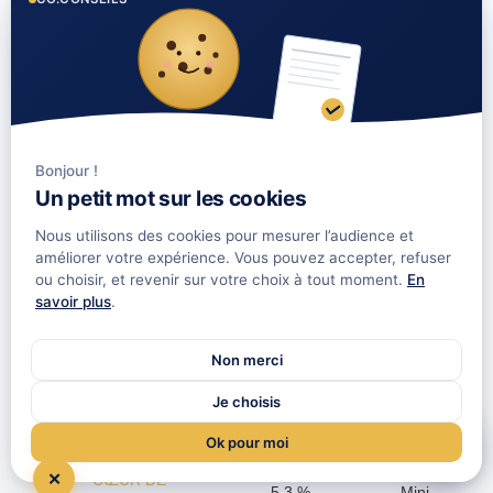
255,68
INTERGESTION
€/part
CRISTAL
5,06 %
Mini. 1
RENTE
part
Bonjour !
206
Un petit mot sur les cookies
INTERGESTION
€/part
6,51 %
CRISTAL LIFE
Mini. 1
Nous utilisons des cookies pour mesurer l’audience et
part
améliorer votre expérience. Vous pouvez accepter, refuser
ou choisir, et revenir sur votre choix à tout moment.
En
savoir plus
.
253,8
€/part
EPSILON 360
6,55 %
Non merci
Mini. 4
part
Je choisis
Ok pour moi
Échangez sur votre projet SCPI !
210
€/part
✕
CŒUR DE
5,3 %
Mini.