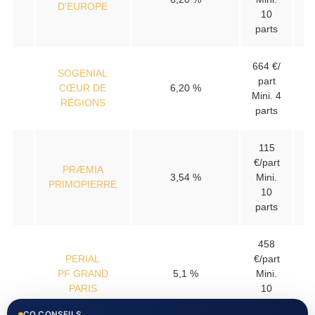
D'EUROPE
10
parts
664 €/
SOGENIAL
part
CŒUR DE
6,20 %
Mini. 4
RÉGIONS
parts
115
€/part
PRÆMIA
3,54 %
Mini.
PRIMOPIERRE
10
parts
458
PERIAL
€/part
PF GRAND
5,1 %
Mini.
PARIS
10
parts
CO.CONSEILS