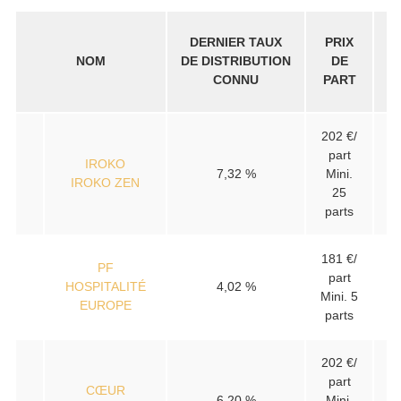
DERNIER TAUX
PRIX
D
NOM
DE DISTRIBUTION
DE
D
CONNU
PART
202 €/
part
IROKO
7,32 %
Mini.
IROKO ZEN
25
parts
181 €/
PF
part
HOSPITALITÉ
4,02 %
Mini. 5
EUROPE
parts
202 €/
part
CŒUR
6,20 %
Mini.