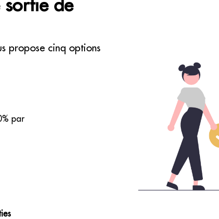
 sortie de
us propose cinq options
0% par
ies