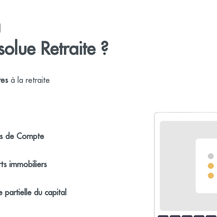
à
olue Retraite ?
res
à la retraite
és de Compte
s immobiliers
e partielle du capital