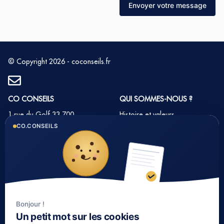
Envoyer votre message
© Copyright 2026 - coconseils.fr
CO CONSEILS
QUI SOMMES-NOUS ?
1 rue du Golf 33 700
Histoire et valeurs
MERIGNAC
CO.CONSEILS
Notre équipe
Tél : 05 35 54 22 54
Nos partenaires
Notre méthode
Nos tarifs immobilier
Bonjour !
LIENS UTILES
Un petit mot sur les cookies
Informations complémentaires