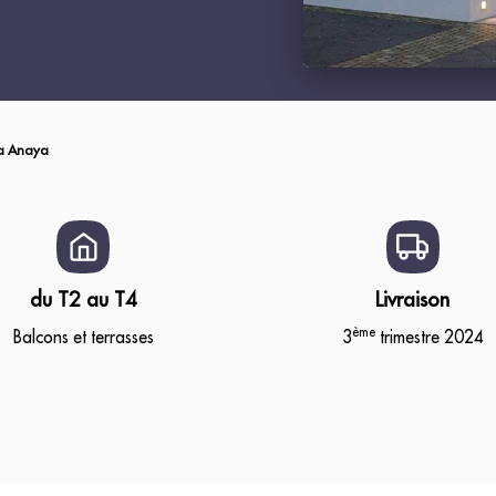
la Anaya
du T2 au T4
Livraison
ème
Balcons et terrasses
3
trimestre 2024