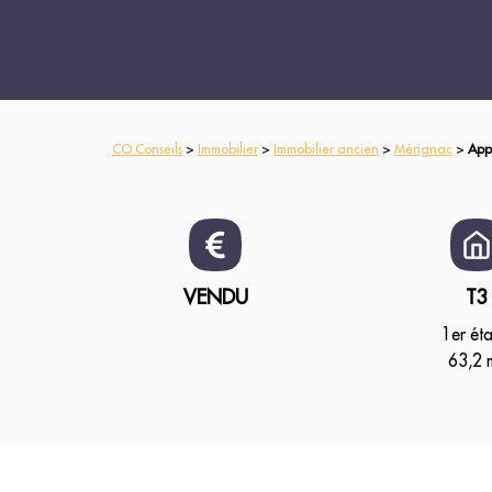
CO Conseils
>
Immobilier
>
Immobilier ancien
>
Mérignac
>
App
VENDU
T3
1er ét
63,2 