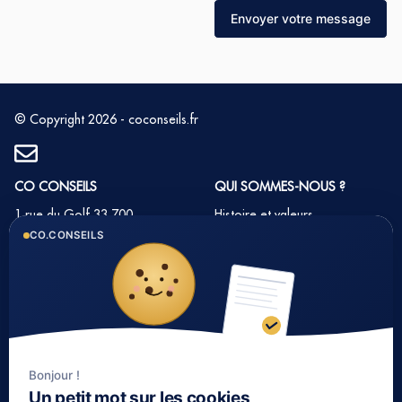
Envoyer votre message
© Copyright 2026 - coconseils.fr
CO CONSEILS
QUI SOMMES-NOUS ?
1 rue du Golf 33 700
Histoire et valeurs
MERIGNAC
CO.CONSEILS
Notre équipe
Tél : 05 35 54 22 54
Nos partenaires
Notre méthode
Nos tarifs immobilier
Bonjour !
LIENS UTILES
Un petit mot sur les cookies