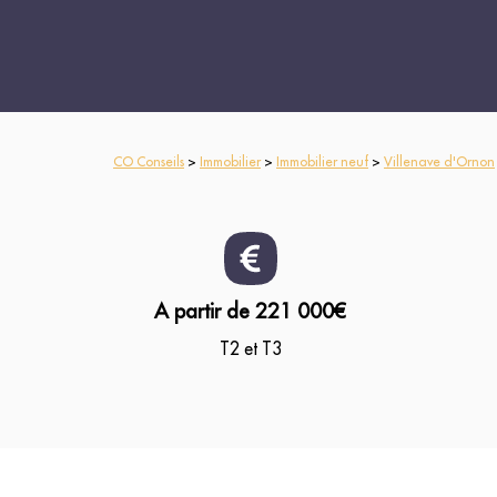
CO Conseils
>
Immobilier
>
Immobilier neuf
>
Villenave d'Ornon
A partir de 221 000€
T2 et T3