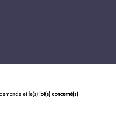
 demande et le(s)
lot(s) concerné(s)