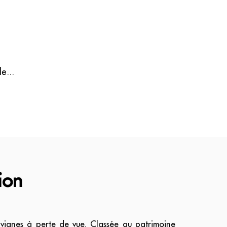
e...
ion
 vignes à perte de vue. Classée au patrimoine