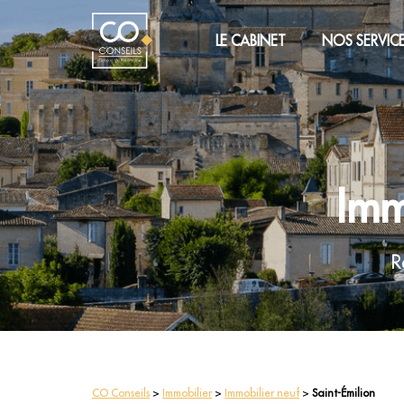
LE CABINET
NOS SERVIC
Imm
R
CO Conseils
>
Immobilier
>
Immobilier neuf
>
Saint-Émilion