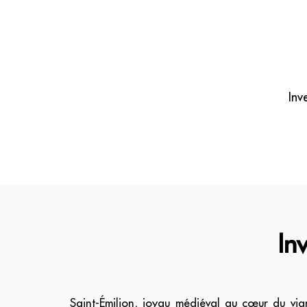
Inv
In
Saint-Émilion, joyau médiéval au cœur du vig