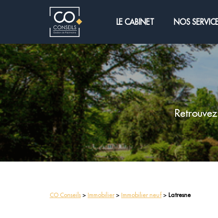
LE CABINET
NOS SERVIC
Retrouvez
CO Conseils
>
Immobilier
>
Immobilier neuf
>
Latresne