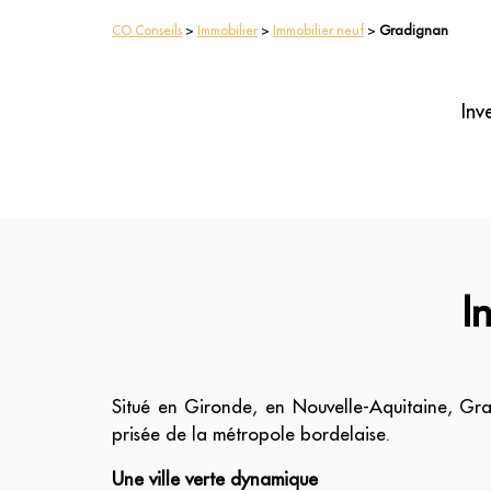
CO Conseils
>
Immobilier
>
Immobilier neuf
>
Gradignan
Inv
I
Situé en Gironde, en Nouvelle-Aquitaine, Grad
prisée de la métropole bordelaise.
Une ville verte dynamique