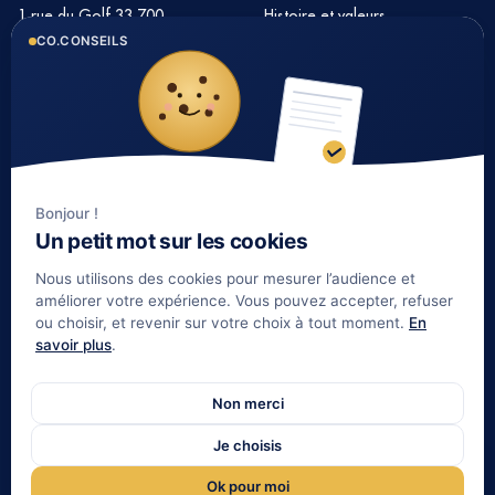
1 rue du Golf 33 700
Histoire et valeurs
MERIGNAC
CO.CONSEILS
Notre équipe
Tél : 05 35 54 22 54
Nos partenaires
Notre méthode
Nos tarifs immobilier
Bonjour !
LIENS UTILES
Un petit mot sur les cookies
Informations complémentaires
Nous utilisons des cookies pour mesurer l’audience et
Mentions légales
améliorer votre expérience. Vous pouvez accepter, refuser
ou choisir, et revenir sur votre choix à tout moment.
En
Politique de confidentialité
savoir plus
.
Contact
Gestion de patrimoine Bordeaux
Non merci
Notre indépendance
Je choisis
Gestion de patrimoine La Réunion
Ok pour moi