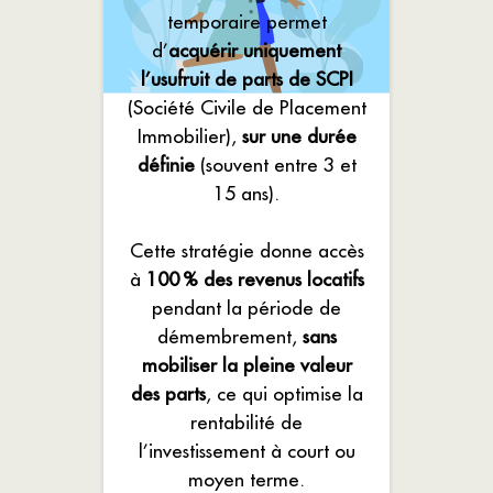
temporaire permet
d’
acquérir uniquement
l’usufruit de parts de SCPI
(Société Civile de Placement
Immobilier),
sur une durée
définie
(souvent entre 3 et
15 ans).
Cette stratégie donne accès
à
100 % des revenus locatifs
pendant la période de
démembrement,
sans
mobiliser la pleine valeur
des parts
, ce qui optimise la
rentabilité de
l’investissement à court ou
moyen terme.